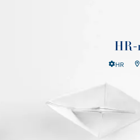
HR-
HR
•