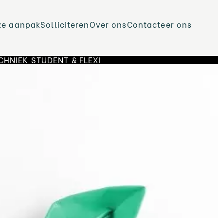
ze aanpak
Solliciteren
Over ons
Contacteer ons
CHNIEK
STUDENT & FLEXI