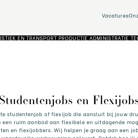
Vacatures
On
ISTIEK EN TRANSPORT
PRODUCTIE
ADMINISTRATIE
TE
Studentenjobs en Flexijob
te studentenjob of flexijob die aansluit bij jouw dr
e een ruim aanbod aan flexibele en uitdagende mog
en en flexijobbers. Wij helpen je graag aan een job
 waardevolle werkervaring oplevert. Ontdek hoe jij