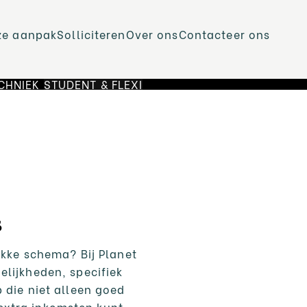
ze aanpak
Solliciteren
Over ons
Contacteer ons
CHNIEK
STUDENT & FLEXI
s
ukke schema? Bij Planet
elijkheden, specifiek
 die niet alleen goed
 extra inkomsten kunt